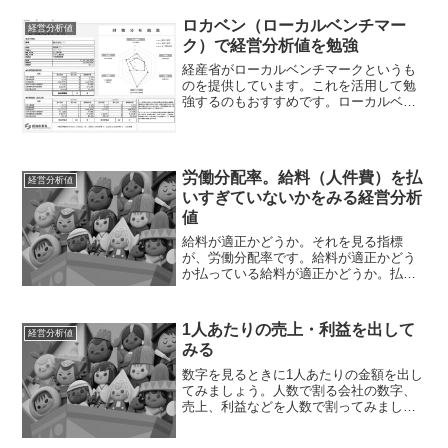
自分で、という方法が...
ロカベン（ローカルベンチマー
経営分析値
ク）で経営分析値を勉強
経産省がローカルベンチマークというも
のを提供しています。これを活用して勉
強するのもおすすめです。ローカルベン
チマークとはローカルベンチマーク（ロ
カベン）とは、経済産業省が提唱するツ
ール。会社の健康診断をするツールとい
う位置づけです。ロカベン...
労働分配率。給料（人件費）を払
経営分析値
いすぎていないかをみる経営分析
値
給料が適正かどうか。それを見る指標
が、労働分配率です。給料が適正かどう
か払っている給料が適正かどうか。払い
すぎていないか、払わなすぎていないか
と思うこともあるでしょう。給料はもち
ろん増やしたいもの。ただ、やむくもに
1人あたりの売上・利益を出して
経営分析値
払っていては、経営が成り立...
みる
数字を見るときに1人あたりの金額を出し
てみましょう。人数で割る会社の数字、
売上、利益などを人数で割ってみましょ
う。1人あたり売上1人あたり粗利1人あた
り営業利益など、1人あたりの金額にする