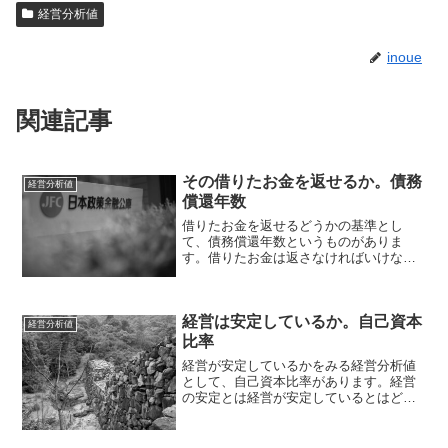
経営分析値
inoue
関連記事
その借りたお金を返せるか。債務
経営分析値
償還年数
借りたお金を返せるどうかの基準とし
て、債務償還年数というものがありま
す。借りたお金は返さなければいけない
借りたお金を返す当然のことです。お金
を貸した側・貸す側もそう思っていま
す。金融機関も例外ではありません。決
経営は安定しているか。自己資本
算書の数字から、その借入金を返...
経営分析値
比率
経営が安定しているかをみる経営分析値
として、自己資本比率があります。経営
の安定とは経営が安定しているとはどう
いった状態でしょうか。その1つは、自己
資本が多いこと。どこから資金を調達し
てくるか。1つは、他人から、もう1つは