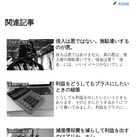
inoue
関連記事
借入は悪ではない。無駄遣いする
資金繰り・融資
のが悪。
借入は悪ではありません。真の悪は、借
入後の無駄遣いです。借金は悪？「借
金」には、いいイメージがないでしょ
う。・お金が足りなくなって借りた・事
業が失敗して借りた・お金を使いすぎて
借りたという悪、失敗のイメージがある
利益をどうしてもプラスにしたい
のではないでしょうか。しかし...
資金繰り・融資
ときの秘策
どうしても利益を出したいというときも
あります。そのときにどうするか？につ
いて書いてみました。利益をプラスにし
たい！というとき利益がマイナスのと
き、それをプラスにしたい！と思うこと
もあるでしょう。その1つは、融資を受け
ているとき。マイナスだか...
減価償却費を減らして利益を出す
資金繰り・融資
のはアリか→ナシ