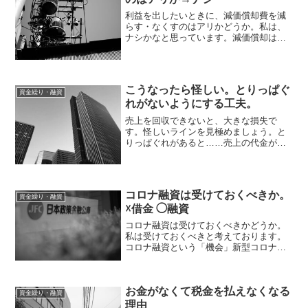
利益を出したいときに、減価償却費を減
らす・なくすのはアリかどうか。私は、
ナシかなと思っています。減価償却は任
意建物や機械、設備、車を買った場合、
その金額は、ちょっとずつ経費にしてい
きます。ある程度の期間、使えるものだ
からです。ただ、法人の場...
こうなったら怪しい。とりっぱぐ
資金繰り・融資
れがないようにする工夫。
売上を回収できないと、大きな損失で
す。怪しいラインを見極めましょう。と
りっぱぐれがあると……売上の代金が回
収できない、つまりとりっぱぐれは防ぎ
たいもの。せっかくの売上が消えてなく
なってしまいます。・信用しているか
ら・契約書があるから・安定し...
コロナ融資は受けておくべきか。
資金繰り・融資
☓借金 ◯融資
コロナ融資は受けておくべきかどうか。
私は受けておくべきと考えております。
コロナ融資という「機会」新型コロナウ
イルスの影響により、いわゆる「コロナ
融資」が行われています。通常の融資よ
りも、手続きがシンプルになり、返済条
お金がなくて税金を払えなくなる
件（期間、利率）も有利に...
資金繰り・融資
理由