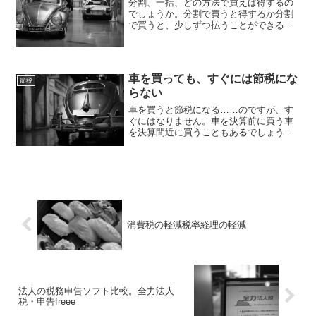
分割、一括、どの方法で買えば得するの
でしょうか。分割で買うと得するか分割
で買うと、少しずつ払うことができるの
で、負担は減ります。じゃあ、得するか
どうか。分割で買う手数料がかかるもの
は、損する場合もあります。分割手数料
が0であれば、損得はあり...
車を買っても、すぐには節税にな
節税
らない
車を買うと節税になる……のですが、す
ぐにはなりません。車を決算前に買う車
を決算間近に買うこともあるでしょう。
決算が近い↓利益が出そう→税金が出そう
↓車を買おうという考えることもあるかも
しれません。ただ、500万円の車を買って
も、500万円が...
消費税の軽減税率経理の軽減
法人の税務申告ソフト比較。全力法人
税・申告freee