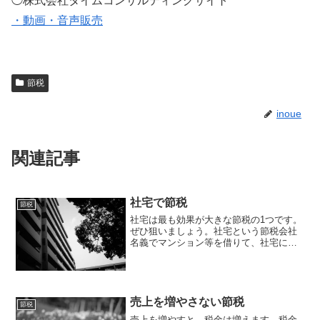
◯株式会社タイムコンサルティングサイト
・動画・音声販売
節税
inoue
関連記事
社宅で節税
節税
社宅は最も効果が大きな節税の1つです。
ぜひ狙いましょう。社宅という節税会社
名義でマンション等を借りて、社宅にす
れば、家賃の一部(計算による)を会社の経
費にできます。ケースによっては、20万
円のマンションで、18万円を経費にする
ことが可能です...
売上を増やさない節税
節税
売上を増やすと、税金は増えます。税金