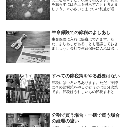
を減らすには売上を減らすことも考えま
しょう。※小さいままでいい利益が増え
れば税金も増える税金は利益により計算
します。税金を減らす、つまり節税の方
法の1つは、利益を減らすことです。利益
は、売上ー経費で計算し...
生命保険での節税のよしあし
節税
生命保険に入れば節税はできます。た
だ、よしあしがあることも意識しておき
ましょう。会社で生命保険に入れば節税
会社で生命保険に入れば、その保険料を
経費にできる場合があります。経費を増
やし節税できるわけです。どうせ保険を
払うんだし、保険のメリット...
すべての節税策をやる必要はない
節税
節税にはいろいろあります。ただ、実際
にその節税策をやるかどうかは自分次第
です。節税はうれしいもの節税すると、
なんだかうれしいものです。私もそう思
います。払うべき税金を減らせる。これ
が会社をつくって独立するメリットの1つ
です。独立前、会社員だ...
分割で買う場合・一括で買う場合
節税
の経理の違い