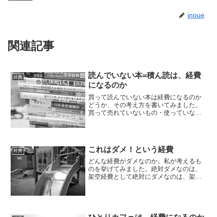
inoue
関連記事
読んでいない本=積ん読は、経費
経費
になるのか
買って読んでいない本は経費になるのか
どうか、その考え方を書いてみました。
買って売れていないもの・使っていない
ものは経費にならない商品を仕入れて、
それが売れていない場合、決算時には、
「商品」として、経費にしません。売れ
たものだけが原価となりま...
これはダメ！という経費
経費
どんな経費がダメなのか。私が考えるも
のを挙げてみました。絶対ダメなのは、
架空経費として絶対にダメなのは、架空
のもの。存在しないものです。・領収書
だけもらった・レシートだけもらったと
いうものは、絶対やめておきましょう。
反論のしようがありません...