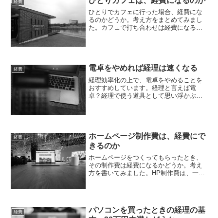
ひとりカフェは、経費になるのか
経費
ひとりでカフェに行った場合、経費にな
るのかどうか。考え方をまとめてみまし
た。カフェで打ち合わせは経費になるカ
フェでお客様と打ち合わせをしたものは
経費になります。「交際費」としてしま
うと、税金がかかる可能性があるので、
別の項目「会議費」にして...
電卓をやめれば経理は速くなる
経費
経理効率化の上で、電卓をやめることを
おすすめしています。経理と言えば電
卓？経理で使う道具として思い浮かぶも
のに電卓があるかもしれません。・一心
不乱に電卓をたたくというイメージもあ
るでしょう。左手で電卓をたたき、右手
でペンを使うというシーンも...
ホームページ制作費は、経費にで
経費
きるのか
ホームページをつくってもらったとき、
その制作費は経費になるかどうか。考え
方を書いてみました。HP制作費は、一括
で経費HP制作費は、今でも100万円とい
う場合もあります。仮に100万円だったと
き、経費になるかどうか。経費になるん
だろうけど、ち...
パソコンを買ったときの経理の基
経費