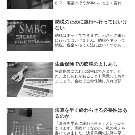
か？「電話のほうが早い」とよく言われ
ます。さっと電話して、さっと話したほ
うが早いかもしれません。メールやチャ
ットだとタイピングする必要がありま
納税のために銀行へ行ってはいけ
す。しかしながら、電話を受け...
経理効率化
ない
納税はネットでできます。わざわざ銀行
に行ってはいけません。納税をネットで
納税、税金を払う方法にはいくつかあり
ます。その中で、おすすめしたいの
は、・ネットバンク・クレジットカード
どちらも、ネットで納税が済むもので
生命保険での節税のよしあし
す。あらゆる税金を払えます。た...
節税
生命保険に入れば節税はできます。た
だ、よしあしがあることも意識しておき
ましょう。会社で生命保険に入れば節税
会社で生命保険に入れば、その保険料を
経費にできる場合があります。経費を増
やし節税できるわけです。どうせ保険を
払うんだし、保険のメリット...
決算を早く終わらせる必要性はあ
決算
るのか
「決算を早めに終わらせる」という話が
あります。実際どうなのか、私の考えを
書いてみました。決算早期化決算を早く