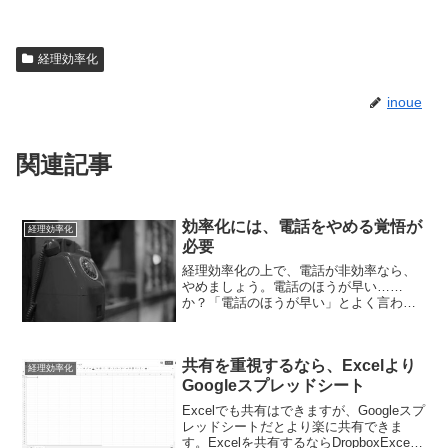
経理効率化
inoue
関連記事
効率化には、電話をやめる覚悟が
経理効率化
必要
経理効率化の上で、電話が非効率なら、
やめましょう。電話のほうが早い……
か？「電話のほうが早い」とよく言われ
ます。さっと電話して、さっと話したほ
うが早いかもしれません。メールやチャ
ットだとタイピングする必要がありま
共有を重視するなら、Excelより
す。しかしながら、電話を受け...
経理効率化
Googleスプレッドシート
Excelでも共有はできますが、Googleスプ
レッドシートだとより楽に共有できま
す。Excelを共有するならDropboxExcel