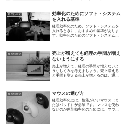
ファイルを複数人で共有すると、ファイ
ルのやり取りをしなくていいので楽で
す。その場合、Dropboxを使うと...
効率化のためにソフト・システム
経理効率化
を入れる基準
経理効率化のため、ソフト・システムを
入れるときに、おすすめの基準がありま
す。効率化のためのソフト・システム効
率化のためにソフトやシステムを入れる
ことを検討されることもあるでしょう。
効率化のため、少なからず投資は必要で
売上が増えても経理の手間が増え
す。ただ、お金を出せば効...
経理効率化
ないようにする
売上が増えて、経理の手間が増えないよ
うなしくみを考えましょう。売上増える
と手間も増える売上が増えるのは、通常
うれしいことですが、そうでもない部分
もあります。売上＝仕事が増えると、・
請求書発行・売上確認・入力・チェック
マウスの選び方
などといった経理の手間が...
経理効率化
経理効率化には、性能がいいマウス（ま
たはパッド）が必須です。マウスを使わ
ないのが原則効率化のためには、マウス
を使わないのが原則です。「え、マウス
って便利じゃない？」と思われるかもし
れません。便利は便利なのですが、効率
的ではありません。今私が...